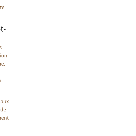
te
t-
s
tion
me,
a
 aux
 de
ment