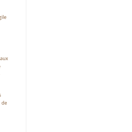
gile
raux
é
e
s
e de